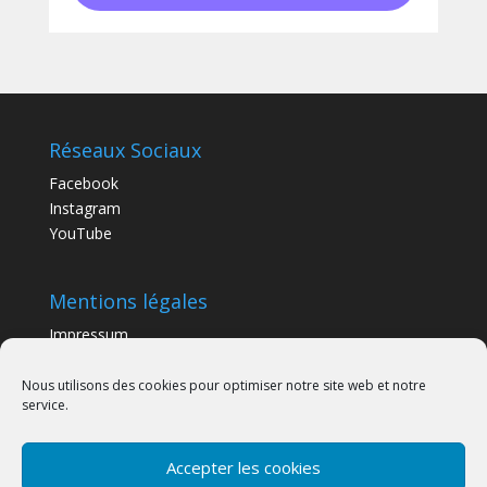
Réseaux Sociaux
Facebook
Instagram
YouTube
Mentions légales
Impressum
Déclaration de Confidentialité
Politique de Cookies
Nous utilisons des cookies pour optimiser notre site web et notre
service.
Horaires d’ouverture
Accepter les cookies
Samedi 10h00 - 13h00